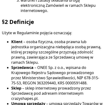
warunki i zasady składania drogą
elektroniczną Zamówień w ramach Sklepu
internetowego.
§2 Definicje
Użyte w Regulaminie pojęcia oznaczają:
Klient
– osoba fizyczna, osoba prawna lub
jednostka organizacyjna niebędąca osobą prawną,
której przepisy szczególne przyznają zdolność
prawną, zawierająca ze Sprzedawcą umowę w
ramach Sklepu.
Sprzedawca
– ONEE Sp. z o.o., wpisana do
Krajowego Rejestru Sądowego prowadzonego
przez Ministerstwo Sprawiedliwości, NIP 678-315-
75-53, REGON 363209440, KRS 0000591488.
Sklep
– sklep internetowy prowadzony przez
Sprzedawcę pod adresem internetowym
crazyshapes.pl
.
Umowa sprzedaży
– umowa sprzedaży Towarów w