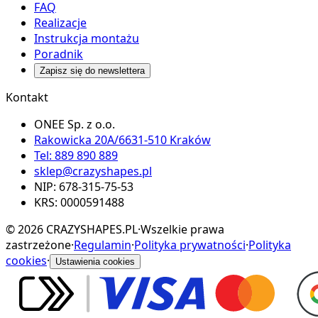
FAQ
Realizacje
Instrukcja montażu
Poradnik
Zapisz się do newslettera
Kontakt
ONEE Sp. z o.o.
Rakowicka 20A/66
31-510 Kraków
Tel
:
889 890 889
sklep@crazyshapes.pl
NIP
:
678-315-75-53
KRS: 0000591488
©
2026
CRAZYSHAPES.PL
·
Wszelkie prawa
zastrzeżone
·
Regulamin
·
Polityka prywatności
·
Polityka
cookies
·
Ustawienia cookies