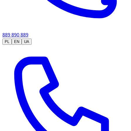
889 890 889
PL
EN
UA