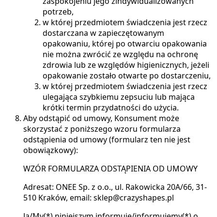
zaspokojeniu jego zindywidualizowanych
potrzeb,
w której przedmiotem świadczenia jest rzecz
dostarczana w zapieczętowanym
opakowaniu, której po otwarciu opakowania
nie można zwrócić ze względu na ochronę
zdrowia lub ze względów higienicznych, jeżeli
opakowanie zostało otwarte po dostarczeniu,
w której przedmiotem świadczenia jest rzecz
ulegająca szybkiemu zepsuciu lub mająca
krótki termin przydatności do użycia.
Aby odstąpić od umowy, Konsument może
skorzystać z poniższego wzoru formularza
odstąpienia od umowy (formularz ten nie jest
obowiązkowy):
WZÓR FORMULARZA ODSTĄPIENIA OD UMOWY
Adresat: ONEE Sp. z o.o., ul. Rakowicka 20A/66, 31-
510 Kraków, email: sklep@crazyshapes.pl
Ja/My(*) niniejszym informuję/informujemy(*) o